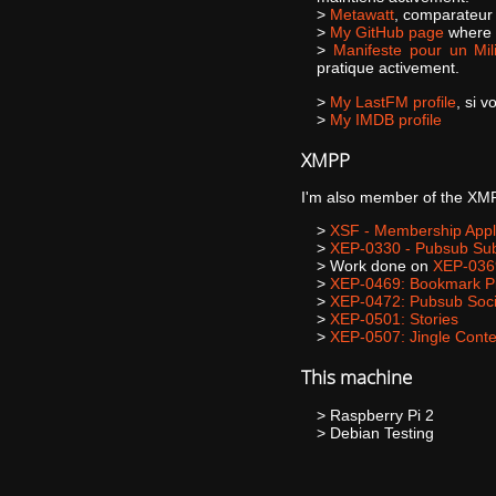
Metawatt
, comparateur 
My GitHub page
where I
Manifeste pour un Mili
pratique activement.
My LastFM profile
, si 
My IMDB profile
XMPP
I'm also member of the
XMP
XSF - Membership Appl
XEP-0330 - Pubsub Sub
Work done on
XEP-0369
XEP-0469: Bookmark P
XEP-0472: Pubsub Soci
XEP-0501: Stories
XEP-0507: Jingle Cont
This machine
Raspberry Pi 2
Debian Testing