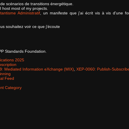
de scénarios de transitions énergétique.
 host most of my projects.
tantisme Administratif
, un manifeste que j'ai écrit vis à vis d'une f
vous souhaitez voir ce que j'écoute
P Standards Foundation.
ications 2025
scription
: Mediated Information eXchange (MIX)
,
XEP-0060: Publish-Subscrib
inning
al Feed
ent Category