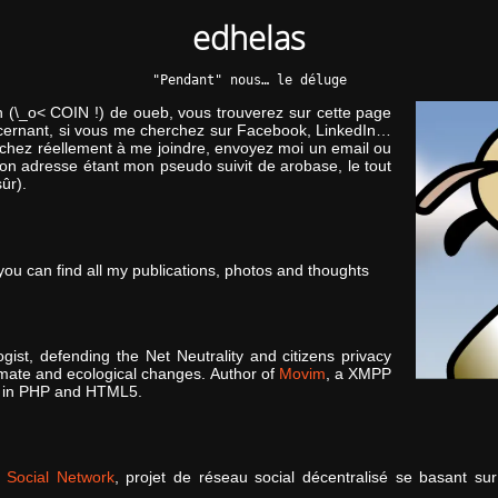
edhelas
"Pendant" nous… le déluge
n (\_o< COIN !) de oueb, vous trouverez sur cette page
ncernant, si vous me cherchez sur Facebook, LinkedIn…
erchez réellement à me joindre, envoyez moi un email ou
n adresse étant mon pseudo suivit de arobase, le tout
ûr).
you can find all my publications, photos and thoughts
gist, defending the Net Neutrality and citizens privacy
limate and ecological changes. Author of
Movim
, a XMPP
en in PHP and HTML5.
 Social Network
, projet de réseau social décentralisé se basant s