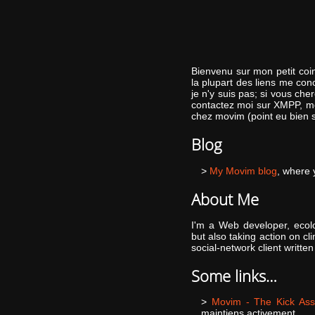
Bienvenu sur mon petit coi
la plupart des liens me co
je n'y suis pas; si vous ch
contactez moi sur XMPP, mo
chez movim (point eu bien s
Blog
My Movim blog
, where 
About Me
I'm a Web developer, ecolo
but also taking action on c
social-network client writt
Some links…
Movim - The Kick Ass
maintiens activement.